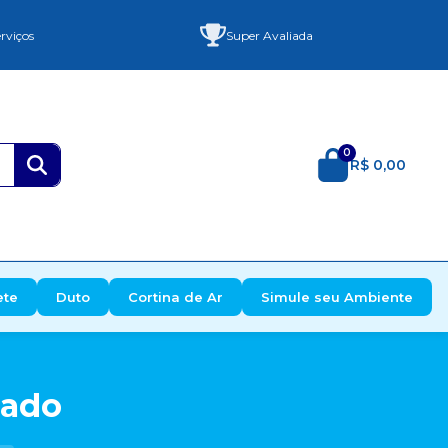
rviços
Super Avaliada
0
R$ 0,00
ete
Duto
Cortina de Ar
Simule seu Ambiente
nado