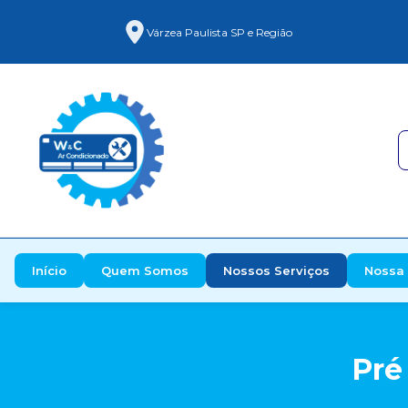
Várzea Paulista SP e Região
Início
Quem Somos
Nossos Serviços
Nossa 
Pré