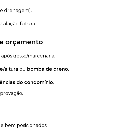
 e drenagem).
stalação futura.
de orçamento
após gesso/marcenaria.
/altura
ou
bomba de dreno
.
ências do condomínio
.
aprovação.
s e bem posicionados.