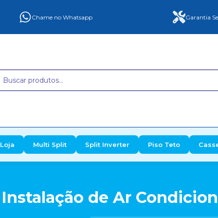
Chame no Whatsapp
Garantia Se
Loja
Multi Split
Split Inverter
Piso Teto
Cass
 Instalação de Ar Condicio