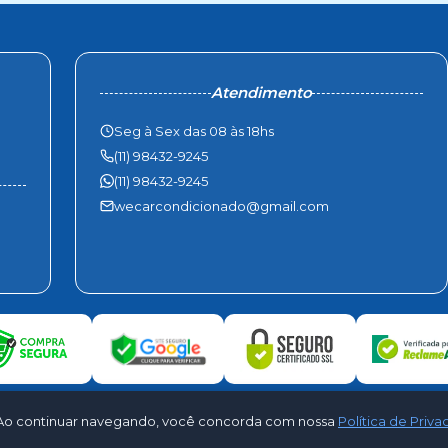
Atendimento
Seg à Sex das 08 às 18hs
(11) 98432-9245
(11) 98432-9245
wecarcondicionado@gmail.com
to. Ao continuar navegando, você concorda com nossa
Política de Priv
C Ar Condicionado. Todos os direitos reservados - Desenvolvido por
CloudS