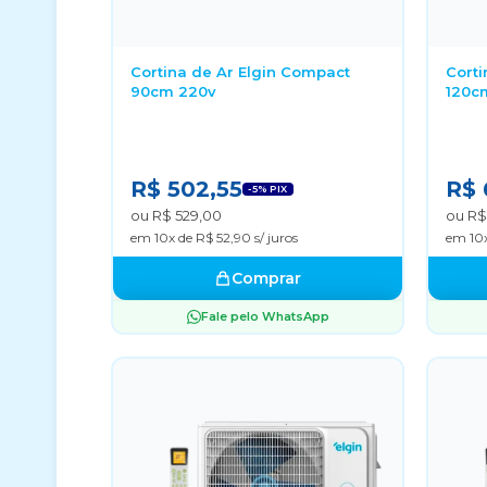
Cortina de Ar Elgin Compact
Corti
90cm 220v
120c
R$ 502,55
R$ 
-5% PIX
ou R$ 529,00
ou R$
em 10x de R$ 52,90 s/ juros
em 10x
Comprar
Fale pelo WhatsApp