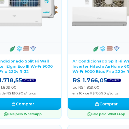
ndicionado Split Hi Wall
Ar Condicionado Split Hi Wa
ter Elgin Eco III Wi-Fi 9000
Inverter Hitachi AirHome 6
Frio 220v R-32
Wi-Fi 9000 Btus Frio 220v 
1.718,55
R$ 1.766,05
-5% PIX
-5% PIX
 1.809,00
ou R$ 1.859,00
 de R$ 180,90 s/ juros
em 10x de R$ 185,90 s/ juros
Comprar
Comprar
Fale pelo WhatsApp
Fale pelo WhatsApp