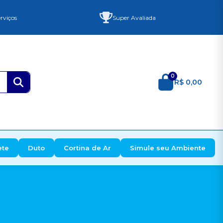
rviços
Super Avaliada
0
R$ 0,00
ete
Duto
Cortina de Ar
Simule seu Ambiente