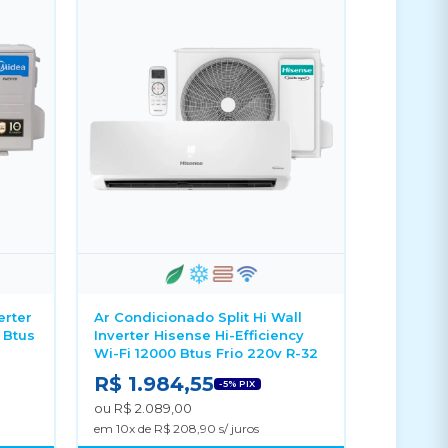
erter
Ar Condicionado Split Hi Wall
 Btus
Inverter Hisense Hi-Efficiency
Wi-Fi 12000 Btus Frio 220v R-32
R$ 1.984,55
-5% PIX
ou R$ 2.089,00
em 10x de R$ 208,90 s/ juros