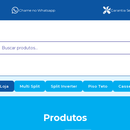
Chame no Whatsapp
Garantia Se
Loja
Multi Split
Split Inverter
Piso Teto
Cass
Produtos