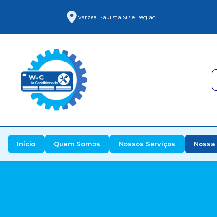
Várzea Paulista SP e Região
Início
Quem Somos
Nossos Serviços
Nossa 