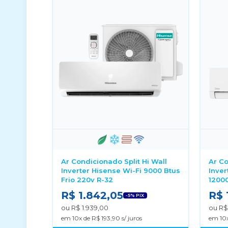
Ar Condicionado Split Hi Wall
Ar Co
Inverter Hisense Wi-Fi 9000 Btus
Inver
Frio 220v R-32
12000
R$ 1.842,05
R$ 
-5% PIX
ou R$ 1.939,00
ou R$
em 10x de R$ 193,90 s/ juros
em 10x