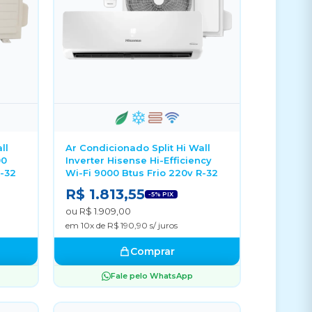
ll
Ar Condicionado Split Hi Wall
00
Inverter Hisense Hi-Efficiency
R-32
Wi-Fi 9000 Btus Frio 220v R-32
R$ 1.813,55
-5% PIX
ou R$ 1.909,00
em 10x de R$ 190,90 s/ juros
Comprar
Fale pelo WhatsApp