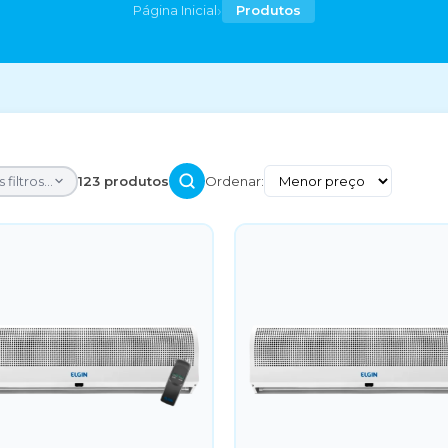
›
Página Inicial
Produtos
 filtros...
123 produtos
Ordenar: