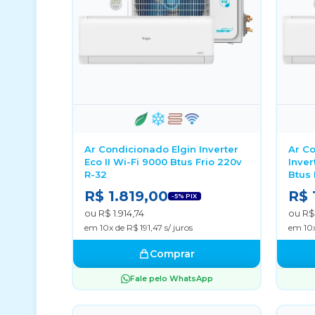
Ar Condicionado Elgin Inverter
Ar Co
Eco II Wi-Fi 9000 Btus Frio 220v
Inver
R-32
Btus 
R$ 1.819,00
R$ 
-5% PIX
ou R$ 1.914,74
ou R$
em 10x de R$ 191,47 s/ juros
em 10x
Comprar
Fale pelo WhatsApp