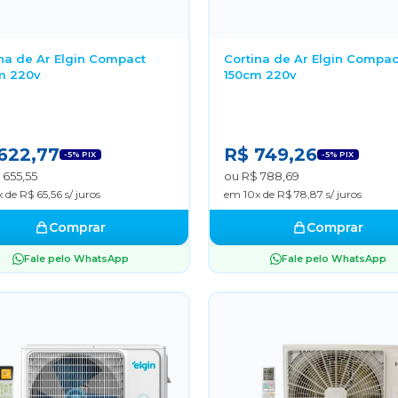
na de Ar Elgin Compact
Cortina de Ar Elgin Compac
m 220v
150cm 220v
622,77
R$ 749,26
-5% PIX
-5% PIX
 655,55
ou R$ 788,69
 de R$ 65,56 s/ juros
em 10x de R$ 78,87 s/ juros
Comprar
Comprar
Fale pelo WhatsApp
Fale pelo WhatsApp