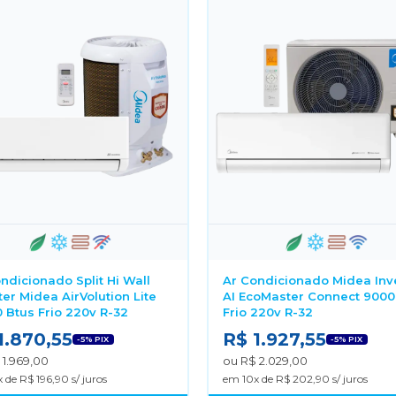
ndicionado Split Hi Wall
Ar Condicionado Midea Inv
ter Midea AirVolution Lite
AI EcoMaster Connect 9000
 Btus Frio 220v R-32
Frio 220v R-32
1.870,55
R$ 1.927,55
-5% PIX
-5% PIX
 1.969,00
ou R$ 2.029,00
 de R$ 196,90 s/ juros
em 10x de R$ 202,90 s/ juros