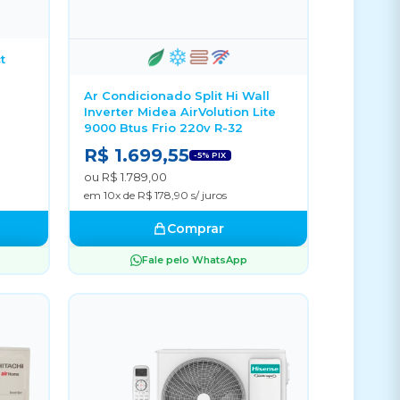
t
Ar Condicionado Split Hi Wall
Inverter Midea AirVolution Lite
9000 Btus Frio 220v R-32
R$ 1.699,55
-5% PIX
ou R$ 1.789,00
em 10x de R$ 178,90 s/ juros
Comprar
Fale pelo WhatsApp