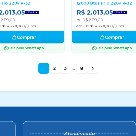
Frio 220v R-32
12000 Btus Frio 220v R-32
2.013,05
R$ 2.013,05
-5% PIX
-5% PIX
2.119,00
ou R$ 2.119,00
 de R$ 211,90 s/ juros
em 10x de R$ 211,90 s/ juros
Comprar
Comprar
Fale pelo WhatsApp
Fale pelo WhatsApp
1
2
3
...
8
Atendimento