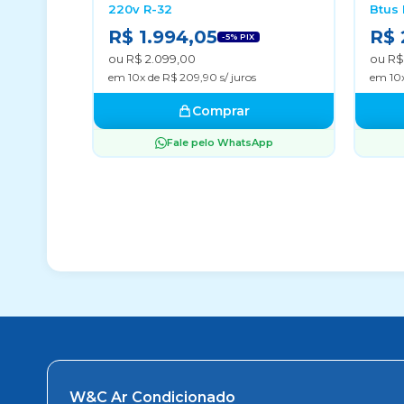
220v R-32
Btus 
R$ 1.994,05
R$ 
-5% PIX
ou R$ 2.099,00
ou R$ 
em 10x de R$ 209,90 s/ juros
em 10x
Comprar
Fale pelo WhatsApp
W&C Ar Condicionado