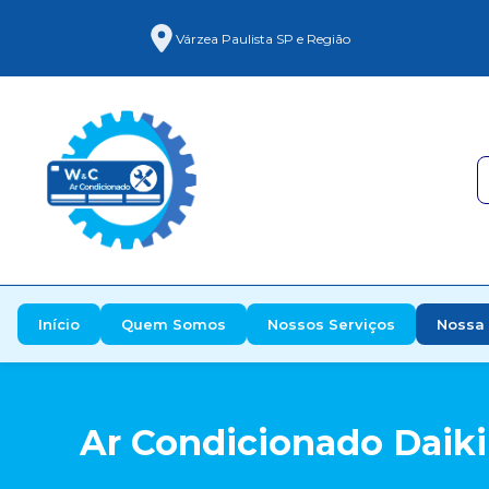
Várzea Paulista SP e Região
Início
Quem Somos
Nossos Serviços
Nossa 
Ar Condicionado Daikin