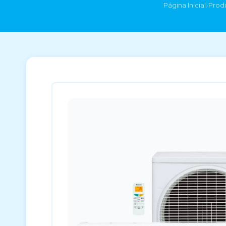
›
Página Inicial
Prod