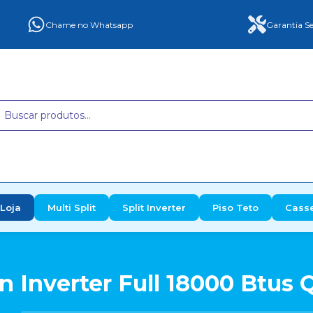
Chame no Whatsapp
Garantia Se
Loja
Multi Split
Split Inverter
Piso Teto
Cass
 Inverter Full 18000 Btus 