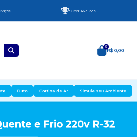
rviços
Super Avaliada
0
R$ 0,00
ete
Duto
Cortina de Ar
Simule seu Ambiente
Quente e Frio 220v R-32