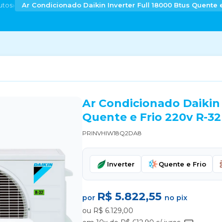
›
utos
Ar Condicionado Daikin Inverter Full 18000 Btus Quente 
Ar Condicionado Daikin 
Quente e Frio 220v R-32
PRINVHIW18Q2DA8
Inverter
Quente e Frio
R$ 5.822,55
por
no pix
ou R$ 6.129,00