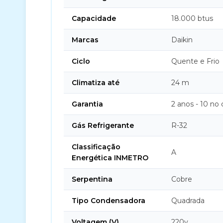
Capacidade
18.000 btus
Marcas
Daikin
Ciclo
Quente e Frio
Climatiza até
24 m
Garantia
2 anos - 10 no
Gás Refrigerante
R-32
Classificação
A
Energética INMETRO
Serpentina
Cobre
Tipo Condensadora
Quadrada
Voltagem (V)
220v