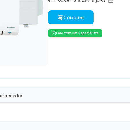
em 10x de R$ 612,90 s/ juros
Comprar
Fale com um Especialista
Fornecedor