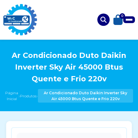
0
Ar Condicionado Duto Daikin
Inverter Sky Air 45000 Btus
Quente e Frio 220v
Página
Ar Condicionado Duto Daikin Inverter Sky
›
›
Produtos
Inicial
Air 45000 Btus Quente e Frio 220v