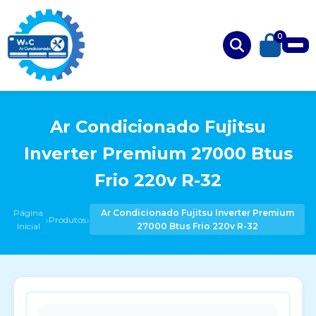
0
Ar Condicionado Fujitsu
Inverter Premium 27000 Btus
Frio 220v R-32
Página
Ar Condicionado Fujitsu Inverter Premium
›
›
Produtos
Inicial
27000 Btus Frio 220v R-32