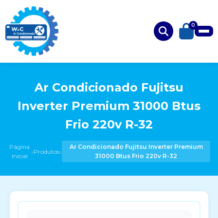
0
Ar Condicionado Fujitsu
Inverter Premium 31000 Btus
Frio 220v R-32
Página
Ar Condicionado Fujitsu Inverter Premium
›
›
Produtos
Inicial
31000 Btus Frio 220v R-32