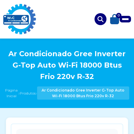
0
Ar Condicionado Gree Inverter
G-Top Auto Wi-Fi 18000 Btus
Frio 220v R-32
Página
Ar Condicionado Gree Inverter G-Top Auto
›
›
Produtos
Inicial
Wi-Fi 18000 Btus Frio 220v R-32