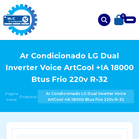
0
Ar Condicionado LG Dual
Inverter Voice ArtCool +IA 18000
Btus Frio 220v R-32
Página
Ar Condicionado LG Dual Inverter Voice
›
›
Produtos
Inicial
ArtCool +IA 18000 Btus Frio 220v R-32