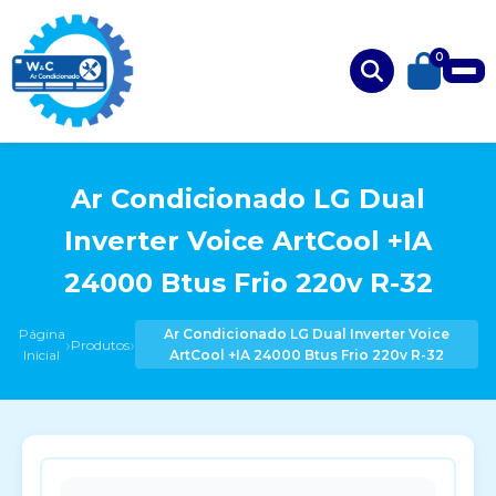
0
Ar Condicionado LG Dual
Inverter Voice ArtCool +IA
24000 Btus Frio 220v R-32
Página
Ar Condicionado LG Dual Inverter Voice
›
›
Produtos
Inicial
ArtCool +IA 24000 Btus Frio 220v R-32